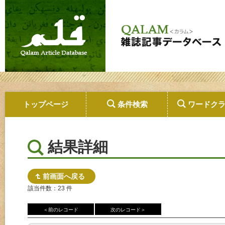
トップページ
条件検索
ワードク
結果詳細
前画面へ戻る
該当件数：23 件
＜前のレコード
次のレコード＞