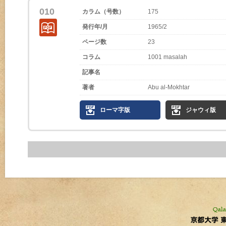
010
カラム（号数）
175
発行年/月
1965/2
ページ数
23
コラム
1001 masalah
記事名
著者
Abu al-Mokhtar
ローマ字版
ジャウィ版