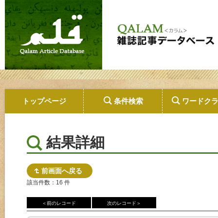
トップページ
条件検索
ワードク
結果詳細
前画面へ戻る
該当件数：16 件
＜前のレコード
次のレコード＞