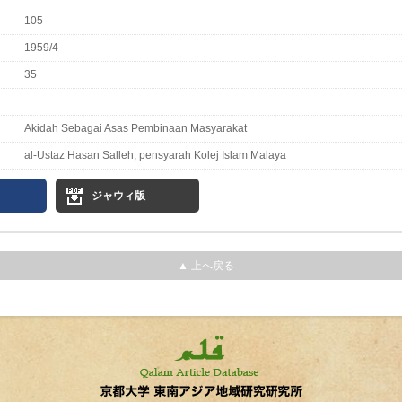
105
1959/4
35
Akidah Sebagai Asas Pembinaan Masyarakat
al-Ustaz Hasan Salleh, pensyarah Kolej Islam Malaya
ジャウィ版
▲ 上へ戻る