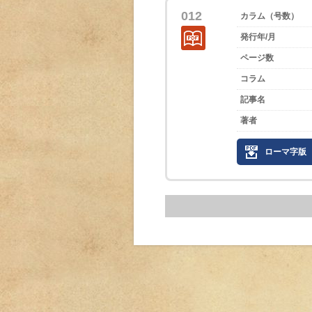
012
カラム（号数）
発行年/月
ページ数
コラム
記事名
著者
ローマ字版