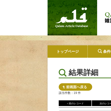
トップページ
条件
結果詳細
前画面へ戻る
該当件数：19 件
＜前のレコード
次のレコ