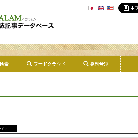
検索
ワードクラウド
発刊号別
ード＞