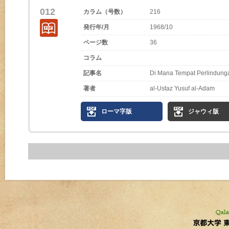
012
カラム（号数）
216
発行年/月
1968/10
ページ数
36
コラム
記事名
Di Mana Tempat Perlindung
著者
al-Ustaz Yusuf al-Adam
ローマ字版
ジャウィ版