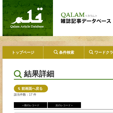
トップページ
条件検索
ワードク
結果詳細
前画面へ戻る
該当件数：17 件
＜前のレコード
次のレコード＞