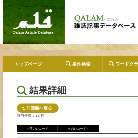
トップページ
条件検索
ワードク
結果詳細
前画面へ戻る
該当件数：22 件
＜前のレコード
次のレコード＞