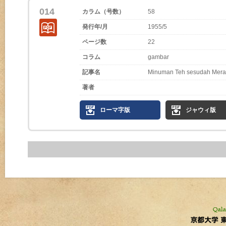
014
カラム（号数）
58
発行年/月
1955/5
ページ数
22
コラム
gambar
記事名
Minuman Teh sesudah Mera
著者
ローマ字版
ジャウィ版