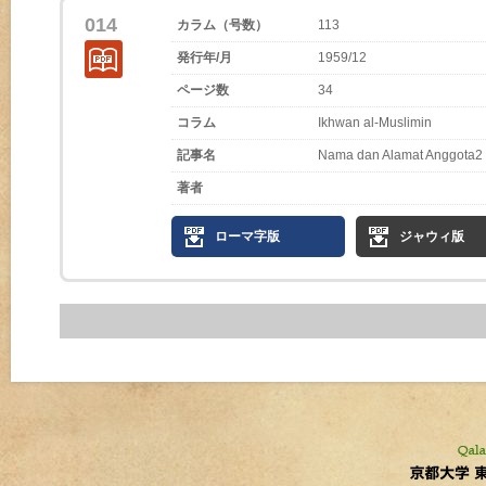
014
カラム（号数）
113
発行年/月
1959/12
ページ数
34
コラム
Ikhwan al-Muslimin
記事名
Nama dan Alamat Anggota2
著者
ローマ字版
ジャウィ版