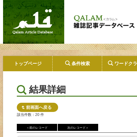
トップページ
条件検索
ワードク
結果詳細
前画面へ戻る
該当件数：20 件
＜前のレコード
次のレコード＞