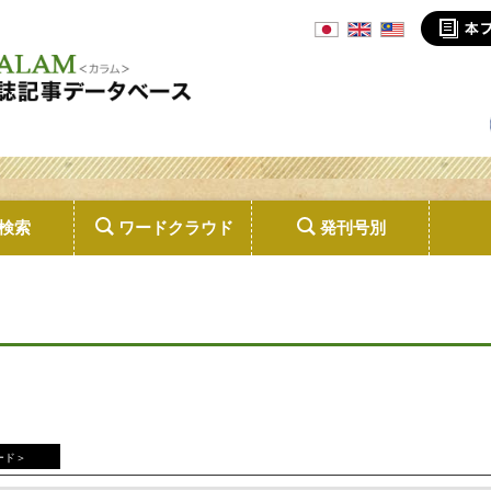
検索
ワードクラウド
発刊号別
ード＞