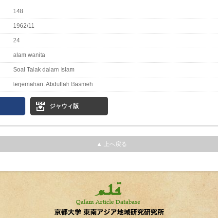
148
1962/11
24
alam wanita
Soal Talak dalam Islam
terjemahan: Abdullah Basmeh
ジャウィ版
▲ 上へ戻る