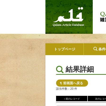
トップページ
条件
結果詳細
前画面へ戻る
該当件数：20 件
＜前のレコード
次のレコ