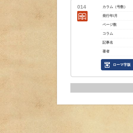
014
カラム（号数）
発行年/月
ページ数
コラム
記事名
著者
ローマ字版