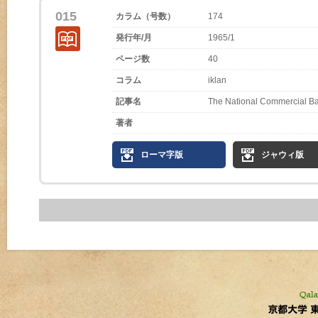
015
カラム（号数）
174
発行年/月
1965/1
ページ数
40
コラム
iklan
記事名
The National Commercial B
著者
ローマ字版
ジャウィ版