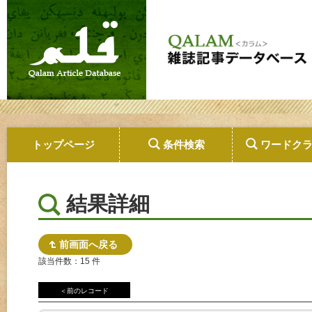
トップページ
条件検索
ワードク
結果詳細
前画面へ戻る
該当件数：15 件
＜前のレコード