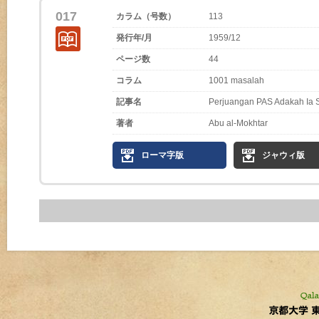
017
カラム（号数）
113
発行年/月
1959/12
ページ数
44
コラム
1001 masalah
記事名
Perjuangan PAS Adakah Ia 
著者
Abu al-Mokhtar
ローマ字版
ジャウィ版