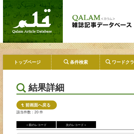
トップページ
条件検索
ワードク
結果詳細
前画面へ戻る
該当件数：20 件
＜前のレコード
次のレコード＞