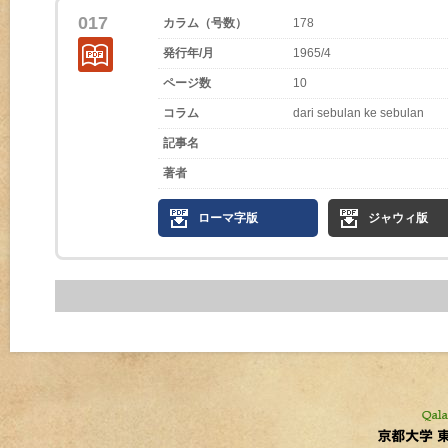
017
カラム（号数）
178
発行年/月
1965/4
ページ数
10
コラム
dari sebulan ke sebulan
記事名
著者
ローマ字版
ジャウィ版