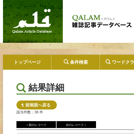
トップページ
条件検索
ワードク
結果詳細
前画面へ戻る
該当件数：36 件
＜前のレコード
次のレコード＞