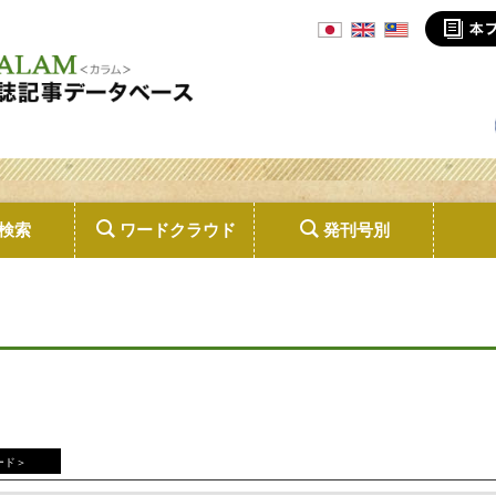
検索
ワードクラウド
発刊号別
ード＞