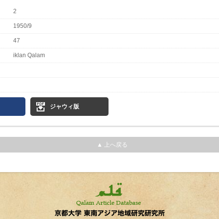
2
1950/9
47
iklan Qalam
ジャウィ版
▲ 上へ戻る