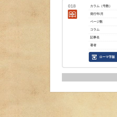
018
カラム（号数）
発行年/月
ページ数
コラム
記事名
著者
ローマ字版