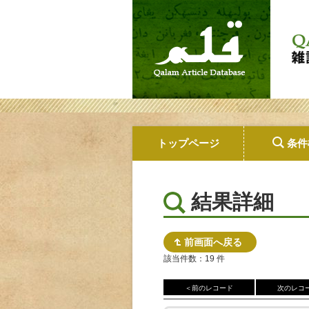
トップページ
条件
結果詳細
前画面へ戻る
該当件数：19 件
＜前のレコード
次のレコ