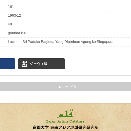
161
1963/12
40
gambar kulit
Lawatan Sri Paduka Baginda Yang Dipertuan Agung ke Singapura
ジャウィ版
▲ 上へ戻る