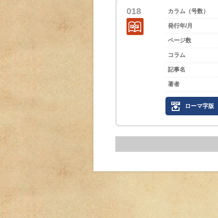
018
カラム（号数）
発行年/月
ページ数
コラム
記事名
著者
ローマ字版