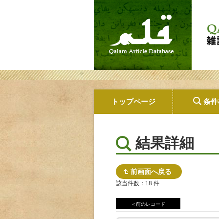
トップページ
条件
結果詳細
前画面へ戻る
該当件数：18 件
＜前のレコード