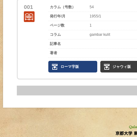
001
カラム（号数）
54
発行年/月
1955/1
ページ数
1
コラム
gambar kulit
記事名
著者
ローマ字版
ジャウィ版