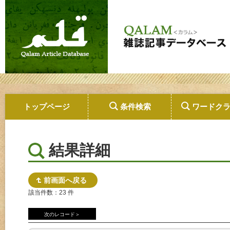
トップページ
条件検索
ワードク
結果詳細
前画面へ戻る
該当件数：23 件
次のレコード＞