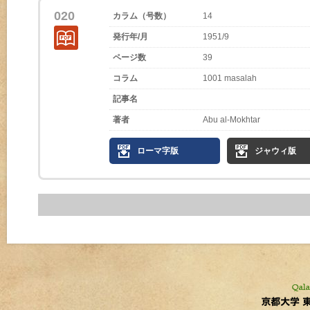
020
カラム（号数）
14
発行年/月
1951/9
ページ数
39
コラム
1001 masalah
記事名
著者
Abu al-Mokhtar
ローマ字版
ジャウィ版