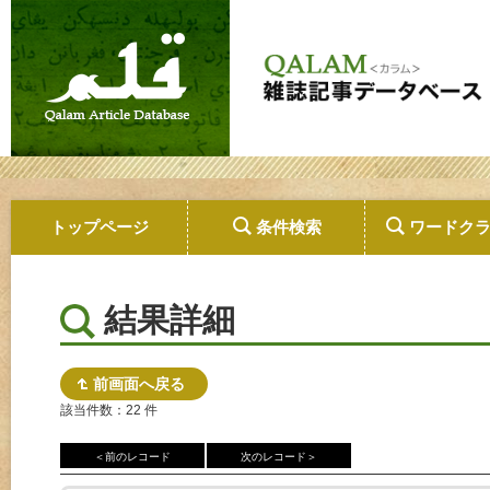
トップページ
条件検索
ワードク
結果詳細
前画面へ戻る
該当件数：22 件
＜前のレコード
次のレコード＞