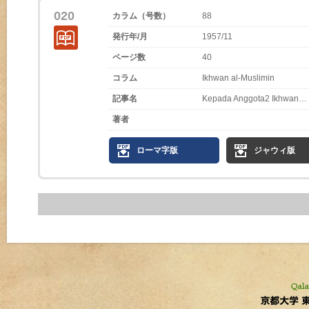
020
カラム（号数）
88
発行年/月
1957/11
ページ数
40
コラム
Ikhwan al-Muslimin
記事名
Kepada Anggota2 Ikhwan…
著者
ローマ字版
ジャウィ版