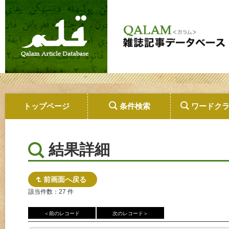
トップページ
条件検索
ワードク
結果詳細
前画面へ戻る
該当件数：27 件
＜前のレコード
次のレコード＞