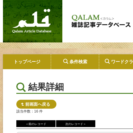
トップページ
条件検索
ワードク
結果詳細
前画面へ戻る
該当件数：16 件
＜前のレコード
次のレコード＞