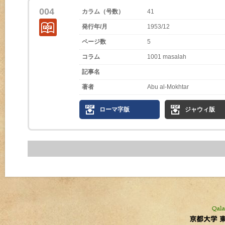
004
カラム（号数）
41
発行年/月
1953/12
ページ数
5
コラム
1001 masalah
記事名
著者
Abu al-Mokhtar
ローマ字版
ジャウィ版