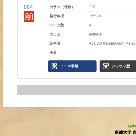
004
カラム（号数）
112
発行年/月
1959/11
ページ数
4
コラム
editorial
記事名
Apa Dia Kebudayaan Melay
著者
ローマ字版
ジャウィ版