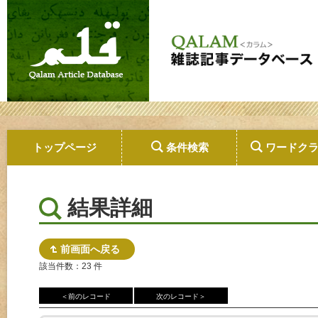
トップページ
条件検索
ワードク
結果詳細
前画面へ戻る
該当件数：23 件
＜前のレコード
次のレコード＞