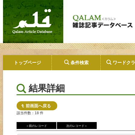
トップページ
条件検索
ワードク
結果詳細
前画面へ戻る
該当件数：18 件
＜前のレコード
次のレコード＞