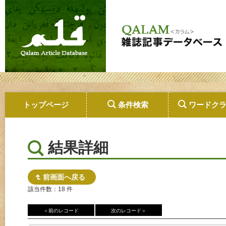
トップページ
条件検索
ワードク
結果詳細
前画面へ戻る
該当件数：18 件
＜前のレコード
次のレコード＞