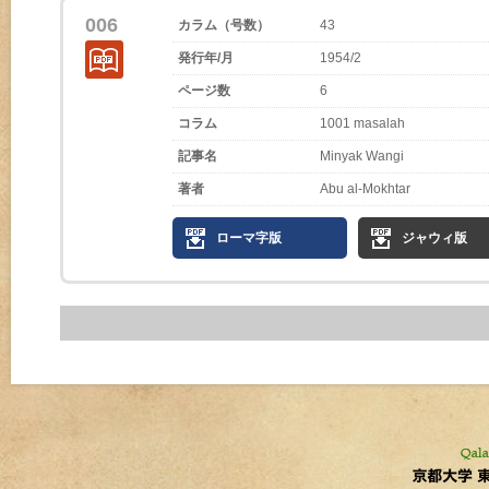
006
カラム（号数）
43
発行年/月
1954/2
ページ数
6
コラム
1001 masalah
記事名
Minyak Wangi
著者
Abu al-Mokhtar
ローマ字版
ジャウィ版