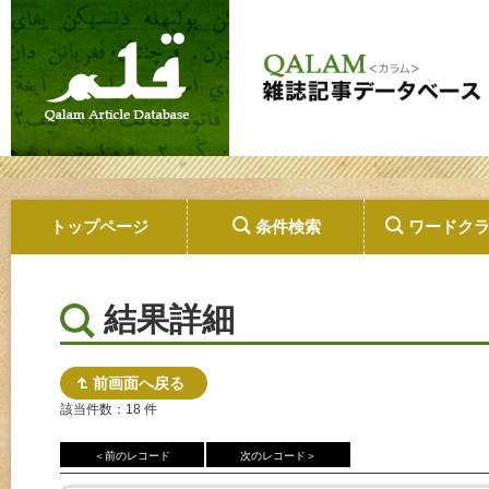
トップページ
条件検索
ワードク
結果詳細
前画面へ戻る
該当件数：18 件
＜前のレコード
次のレコード＞