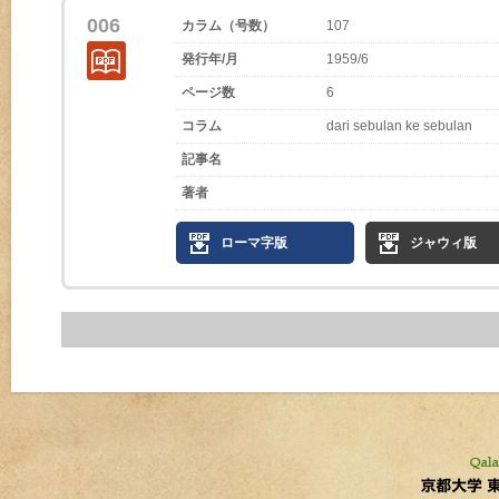
006
カラム（号数）
107
発行年/月
1959/6
ページ数
6
コラム
dari sebulan ke sebulan
記事名
著者
ローマ字版
ジャウィ版