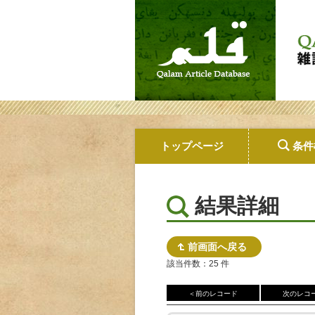
トップページ
条件
結果詳細
前画面へ戻る
該当件数：25 件
＜前のレコード
次のレコ