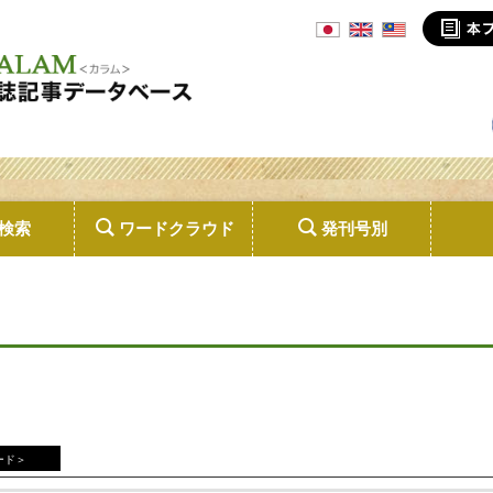
検索
ワードクラウド
発刊号別
ード＞