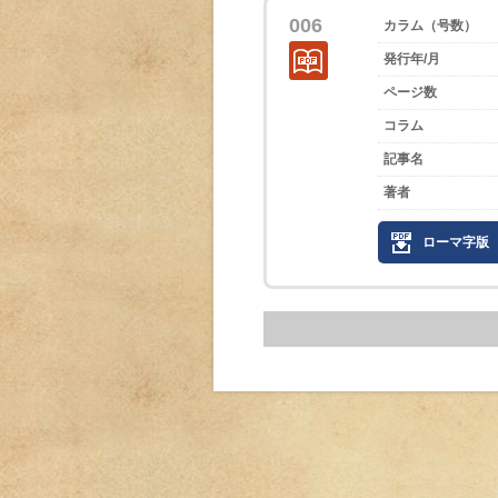
006
カラム（号数）
発行年/月
ページ数
コラム
記事名
著者
ローマ字版