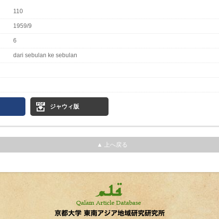
110
1959/9
6
dari sebulan ke sebulan
ジャウィ版
▲ 上へ戻る