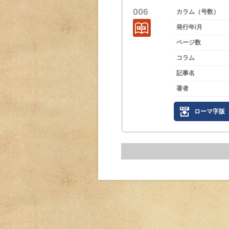
006
カラム（号数）
発行年/月
ページ数
コラム
記事名
著者
ローマ字版