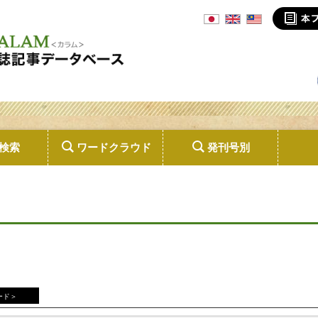
検索
ワードクラウド
発刊号別
ード＞