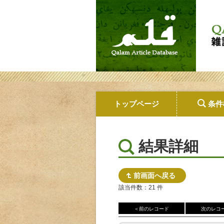
トップページ
条件
結果詳細
前画面へ戻る
該当件数：21 件
＜前のレコード
次のレコ