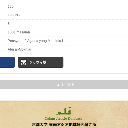
125
1960/12
8
1001 masalah
Pensyarah2 Agama yang Meminta Upah
Abu al-Mokhtar
ジャウィ版
▲ 上へ戻る