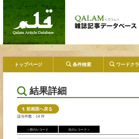
トップページ
条件検索
ワードク
結果詳細
前画面へ戻る
該当件数：14 件
＜前のレコード
次のレコード＞