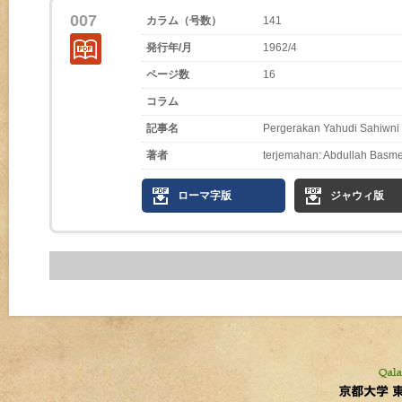
007
カラム（号数）
141
発行年/月
1962/4
ページ数
16
コラム
記事名
Pergerakan Yahudi Sahiwni 
著者
terjemahan: Abdullah Basm
ローマ字版
ジャウィ版