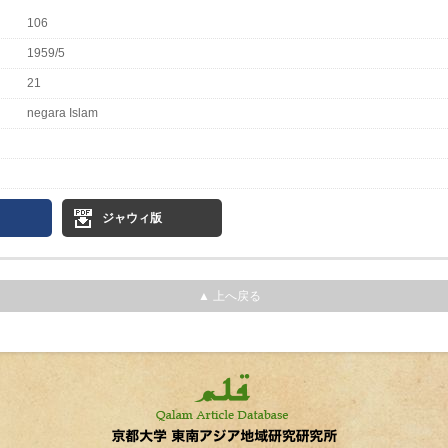
106
1959/5
21
negara Islam
ジャウィ版
▲ 上へ戻る