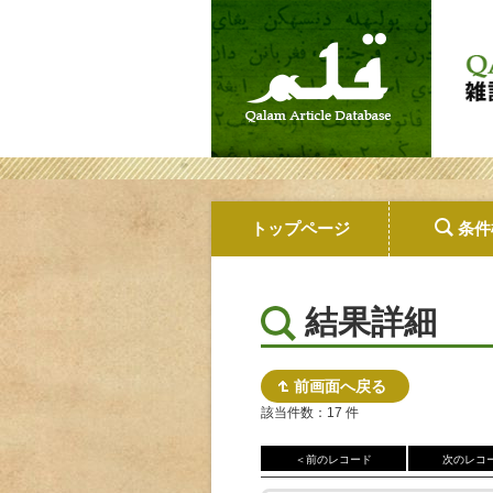
トップページ
条件
結果詳細
前画面へ戻る
該当件数：17 件
＜前のレコード
次のレコ