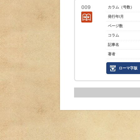
009
カラム（号数）
発行年/月
ページ数
コラム
記事名
著者
ローマ字版