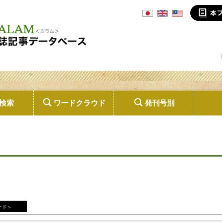
検索
ワードクラウド
発刊号別
ード＞