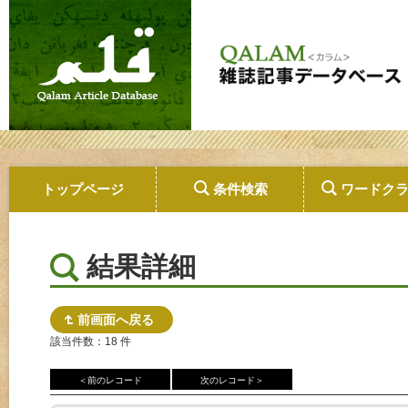
トップページ
条件検索
ワードク
結果詳細
前画面へ戻る
該当件数：18 件
＜前のレコード
次のレコード＞