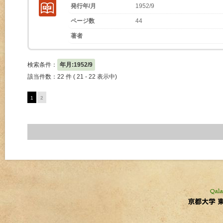
発行年/月
1952/9
ページ数
44
著者
検索条件：
年月:1952/9
該当件数：22 件 ( 21 - 22 表示中)
1
2