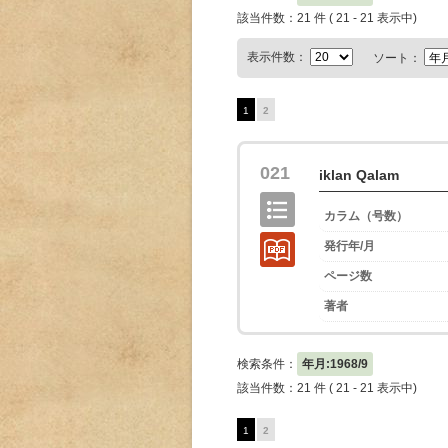
該当件数：21 件 ( 21 - 21 表示中)
表示件数：
ソート：
1
2
021
iklan Qalam
カラム（号数）
発行年/月
ページ数
著者
検索条件：
年月:1968/9
該当件数：21 件 ( 21 - 21 表示中)
1
2