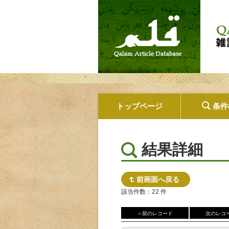
トップページ
条件
結果詳細
前画面へ戻る
該当件数：22 件
＜前のレコード
次のレコ