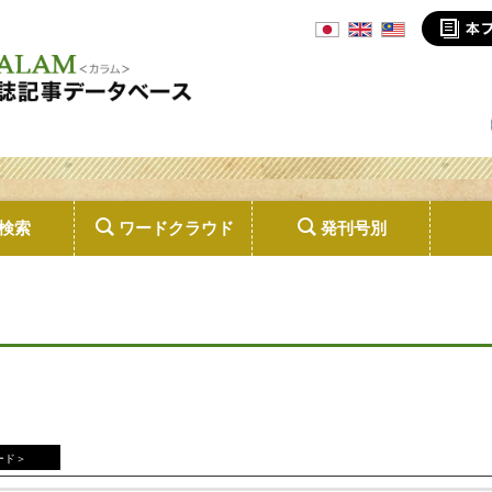
検索
ワードクラウド
発刊号別
ード＞