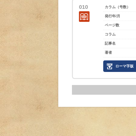
010
カラム（号数）
発行年/月
ページ数
コラム
記事名
著者
ローマ字版