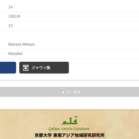
14
1951/9
13
Bahasa Melayu
Masyfuk
ジャウィ版
▲ 上へ戻る