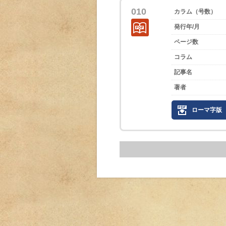
010
カラム（号数）
発行年/月
ページ数
コラム
記事名
著者
ローマ字版