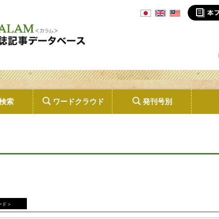
検索
ワードクラウド
発刊号別
ード＞