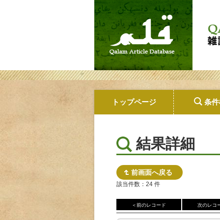
トップページ
条件
結果詳細
前画面へ戻る
該当件数：24 件
＜前のレコード
次のレコ