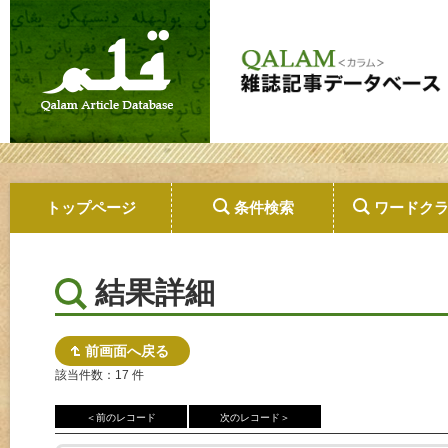
トップページ
条件検索
ワードク
結果詳細
前画面へ戻る
該当件数：17 件
＜前のレコード
次のレコード＞