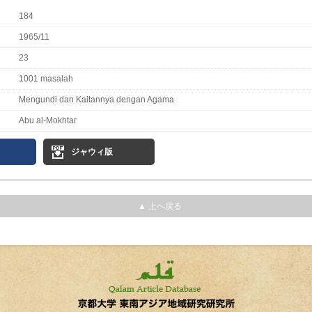
184
1965/11
23
1001 masalah
Mengundi dan Kaitannya dengan Agama
Abu al-Mokhtar
ジャウィ版
▲ 上へ戻る