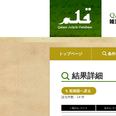
トップページ
条件
結果詳細
前画面へ戻る
該当件数：14 件
＜前のレコード
次のレコ