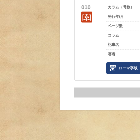
010
カラム（号数）
発行年/月
ページ数
コラム
記事名
著者
ローマ字版