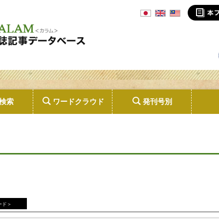
検索
ワードクラウド
発刊号別
ード＞