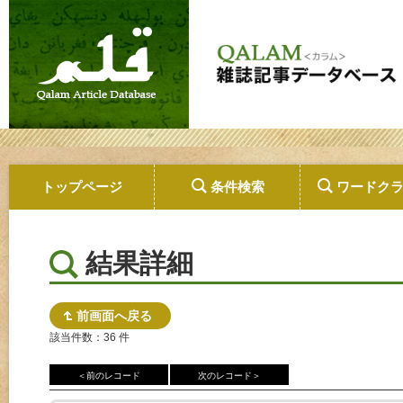
トップページ
条件検索
ワードク
結果詳細
前画面へ戻る
該当件数：36 件
＜前のレコード
次のレコード＞