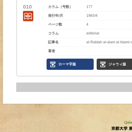
010
カラム（号数）
177
発行年/月
1965/4
ページ数
4
コラム
editorial
記事名
al-Rabtah al-alam al-Islami
著者
ローマ字版
ジャウィ版