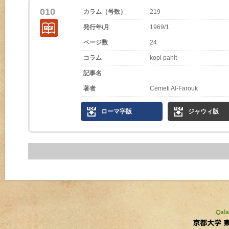
010
カラム（号数）
219
発行年/月
1969/1
ページ数
24
コラム
kopi pahit
記事名
著者
Cemeti Al-Farouk
ローマ字版
ジャウィ版