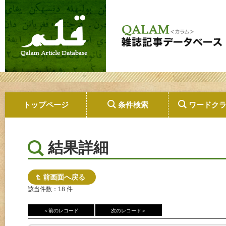
トップページ
条件検索
ワードク
結果詳細
前画面へ戻る
該当件数：18 件
＜前のレコード
次のレコード＞