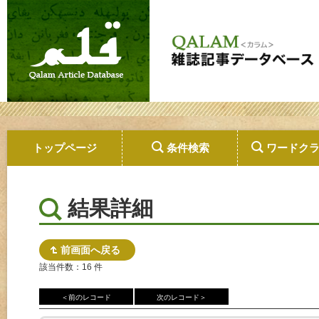
トップページ
条件検索
ワードク
結果詳細
前画面へ戻る
該当件数：16 件
＜前のレコード
次のレコード＞