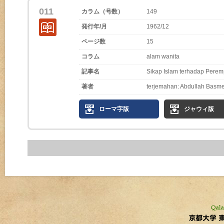
011
カラム（号数）
149
発行年/月
1962/12
ページ数
15
コラム
alam wanita
記事名
Sikap Islam terhadap Pere
著者
terjemahan: Abdullah Basm
ローマ字版
ジャウィ版