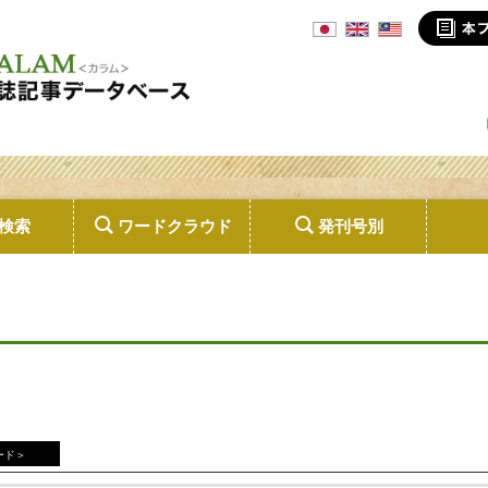
検索
ワードクラウド
発刊号別
ード＞