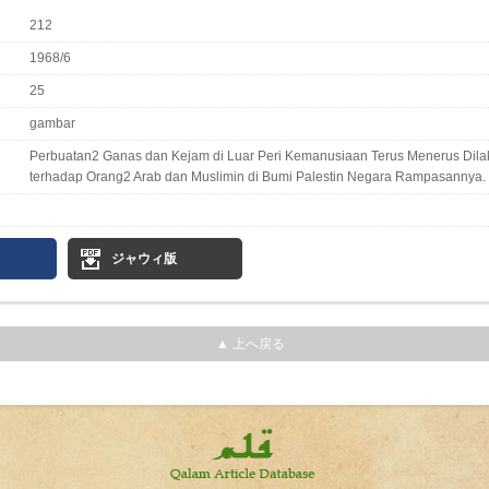
212
1968/6
25
gambar
Perbuatan2 Ganas dan Kejam di Luar Peri Kemanusiaan Terus Menerus Dilak
terhadap Orang2 Arab dan Muslimin di Bumi Palestin Negara Rampasannya.
ジャウィ版
▲ 上へ戻る