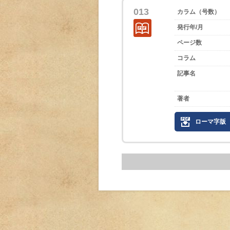
013
カラム（号数）
発行年/月
ページ数
コラム
記事名
著者
ローマ字版