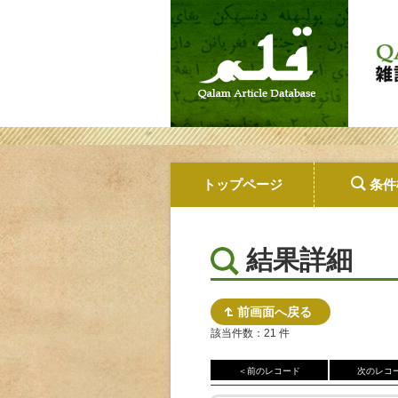
トップページ
条件
結果詳細
前画面へ戻る
該当件数：21 件
＜前のレコード
次のレコ