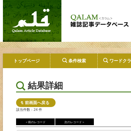
トップページ
条件検索
ワードク
結果詳細
前画面へ戻る
該当件数：24 件
＜前のレコード
次のレコード＞