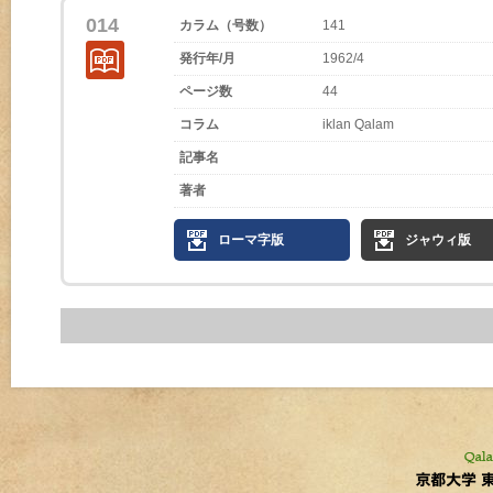
014
カラム（号数）
141
発行年/月
1962/4
ページ数
44
コラム
iklan Qalam
記事名
著者
ローマ字版
ジャウィ版