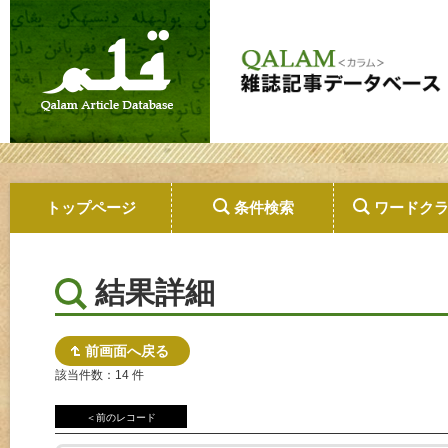
トップページ
条件検索
ワードク
結果詳細
前画面へ戻る
該当件数：14 件
＜前のレコード