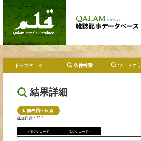
トップページ
条件検索
ワードク
結果詳細
前画面へ戻る
該当件数：22 件
＜前のレコード
次のレコード＞