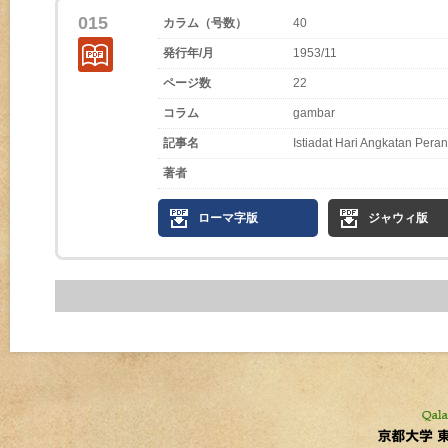
015
カラム（号数）
40
発行年/月
1953/11
ページ数
22
コラム
gambar
記事名
Istiadat Hari Angkatan Pera
著者
ローマ字版
ジャウィ版