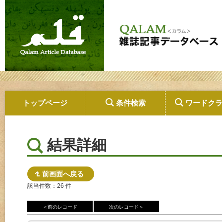
トップページ
条件検索
ワードク
結果詳細
前画面へ戻る
該当件数：26 件
＜前のレコード
次のレコード＞