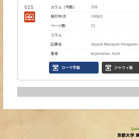
015
カラム（号数）
209
発行年/月
1968/3
ページ数
21
コラム
記事名
Sejauh Manakah Pengaruh a
著者
terjemahan: Azmi
ローマ字版
ジャウィ版