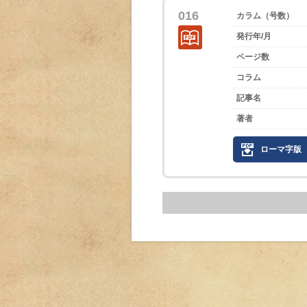
016
カラム（号数）
発行年/月
ページ数
コラム
記事名
著者
ローマ字版