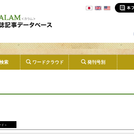
検索
ワードクラウド
発刊号別
ード＞