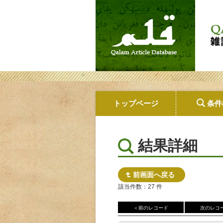
トップページ
条件
結果詳細
前画面へ戻る
該当件数：27 件
＜前のレコード
次のレコ