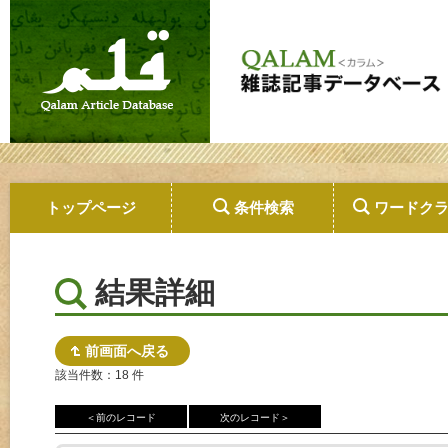
トップページ
条件検索
ワードク
結果詳細
前画面へ戻る
該当件数：18 件
＜前のレコード
次のレコード＞