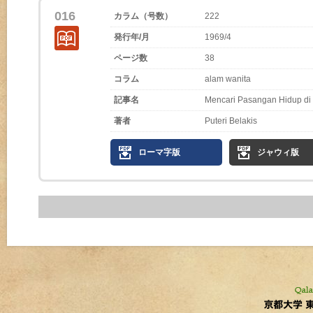
016
カラム（号数）
222
発行年/月
1969/4
ページ数
38
コラム
alam wanita
記事名
Mencari Pasangan Hidup di
著者
Puteri Belakis
ローマ字版
ジャウィ版