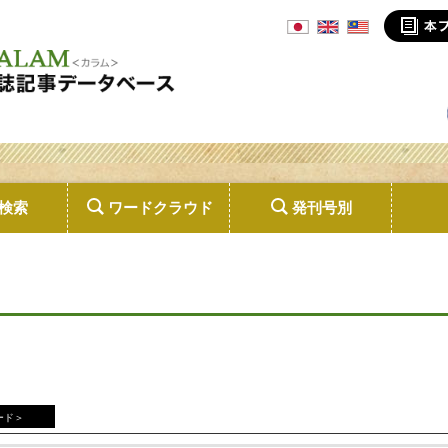
検索
ワードクラウド
発刊号別
ード＞