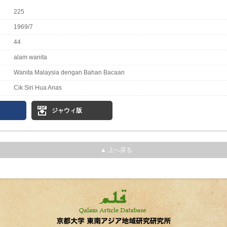
225
1969/7
44
alam wanita
Wanita Malaysia dengan Bahan Bacaan
Cik Siri Hua Anas
ジャウィ版
▲ 上へ戻る