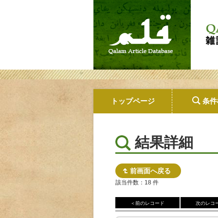
トップページ
条件
結果詳細
前画面へ戻る
該当件数：18 件
＜前のレコード
次のレコ