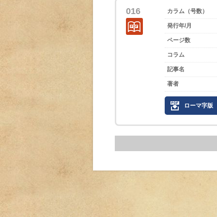
016
カラム（号数）
発行年/月
ページ数
コラム
記事名
著者
ローマ字版