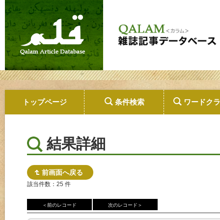
トップページ
条件検索
ワードク
結果詳細
前画面へ戻る
該当件数：25 件
＜前のレコード
次のレコード＞