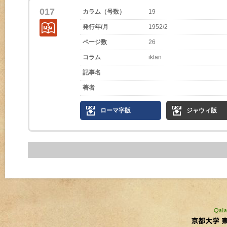
017
カラム（号数）
19
発行年/月
1952/2
ページ数
26
コラム
iklan
記事名
著者
ローマ字版
ジャウィ版