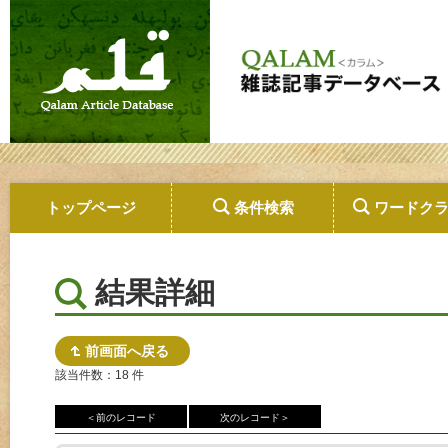
トップページ
条件検索
ワードク
結果詳細
前画面へ戻る
該当件数：18 件
＜前のレコード
次のレコード＞