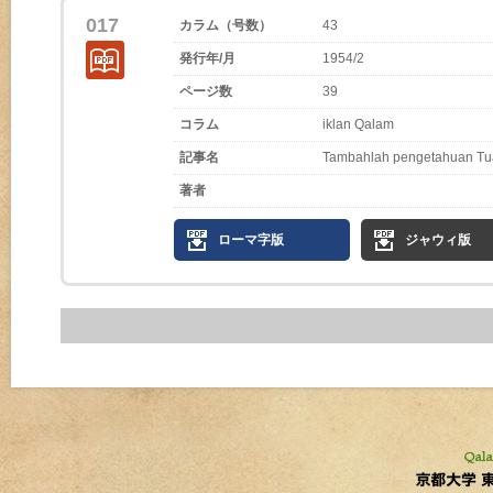
017
カラム（号数）
43
発行年/月
1954/2
ページ数
39
コラム
iklan Qalam
記事名
Tambahlah pengetahuan T
著者
ローマ字版
ジャウィ版