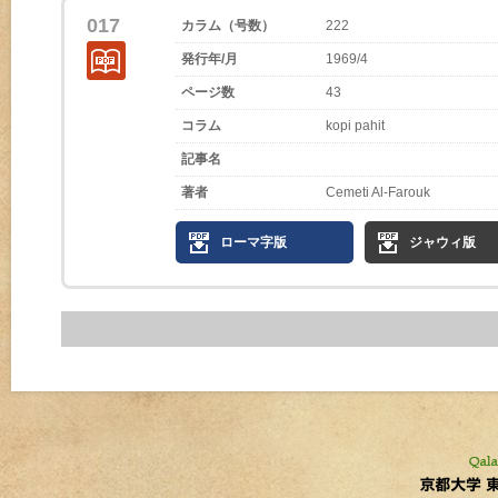
017
カラム（号数）
222
発行年/月
1969/4
ページ数
43
コラム
kopi pahit
記事名
著者
Cemeti Al-Farouk
ローマ字版
ジャウィ版