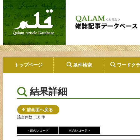
トップページ
条件検索
ワードク
結果詳細
前画面へ戻る
該当件数：18 件
＜前のレコード
次のレコード＞