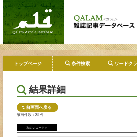
トップページ
条件検索
ワードク
結果詳細
前画面へ戻る
該当件数：25 件
次のレコード＞