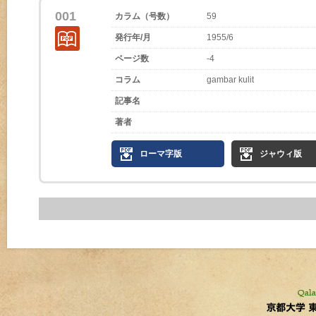
001
カラム（号数）
59
発行年/月
1955/6
ページ数
-4
コラム
gambar kulit
記事名
著者
ローマ字版
ジャウィ版