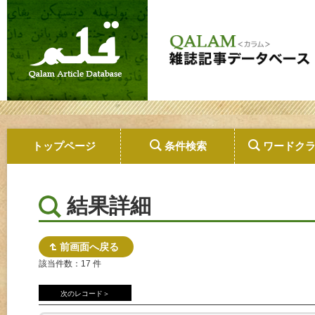
トップページ
条件検索
ワードク
結果詳細
前画面へ戻る
該当件数：17 件
次のレコード＞