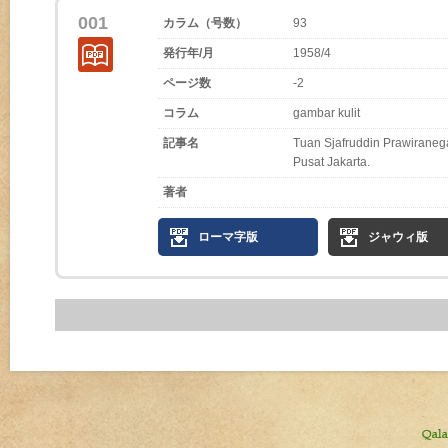
001
カラム（号数）
93
発行年/月
1958/4
ページ数
-2
コラム
gambar kulit
記事名
Tuan Sjafruddin Prawiraneg
Pusat Jakarta.
著者
ローマ字版
ジャウィ版