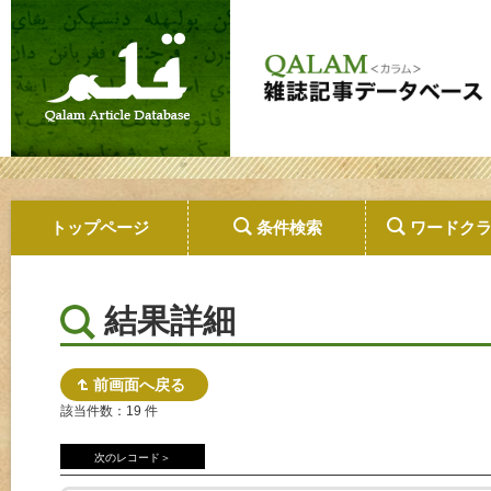
トップページ
条件検索
ワードク
結果詳細
前画面へ戻る
該当件数：19 件
次のレコード＞