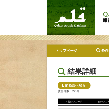
トップページ
条件
結果詳細
前画面へ戻る
該当件数：22 件
＜前のレコード
次のレコ