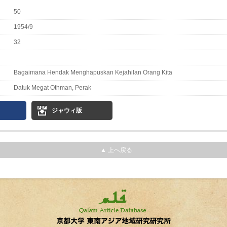
50
1954/9
32
Bagaimana Hendak Menghapuskan Kejahilan Orang Kita
Datuk Megat Othman, Perak
ジャウィ版
▲ 上へ戻る