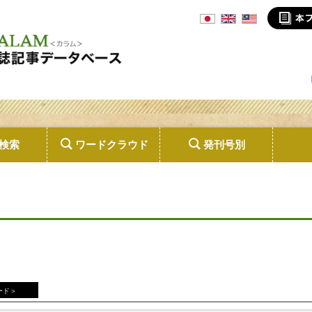
検索
ワードクラウド
発刊号別
ード＞