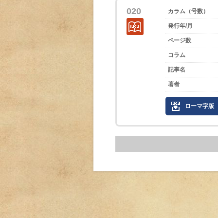
020
カラム（号数）
発行年/月
ページ数
コラム
記事名
著者
ローマ字版